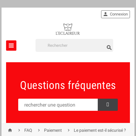

Connexion


Questions fréquentes




FAQ
Paiement
Le paiement est-il sécurisé ?