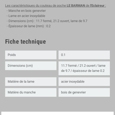
Les caractéristiques du couteau de poche
LE BARMAN
de
l'Eclaireur
:
- Manche en bois genevrier
- Lame en acier inoxydable
- Dimensions (cm) : 11.7 fermé, 21.2 ouvert, lame de 9.7
- Épaisseur de lame (mm) : 0.2
Fiche technique
Poids
0.1
Dimensions (cm)
11.7 fermé / 21.2 ouvert / lame
de 9.7 / épaisseur de lame 0.2
Matière de la lame
acier inoxydable
Matière du manche
bois de genevrier